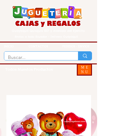
Guayaquil Quisquis 1017 y Avenida del Ejercito
Envios a todo Ecuador - Delivery Guayaquil
INICIO
CONTACTOS
PEDIDOS - ENVIOS
ME
Todos Nuestos Productos
NU