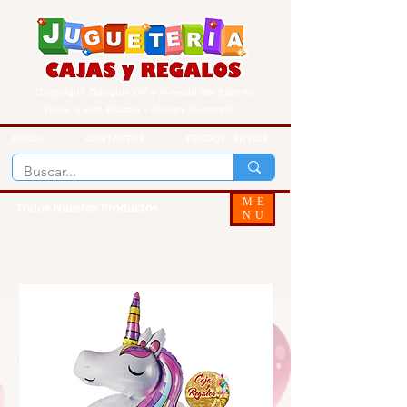
Guayaquil Quisquis 1017 y Avenida del Ejercito
Envios a todo Ecuador - Delivery Guayaquil
INICIO
CONTACTOS
PEDIDOS - ENVIOS
ME
Todos Nuestos Productos
NU