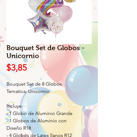
Bouquet Set de Globos -
Unicornio
Precio
$3,85
Bouquet Set de 8 Globos
Tematica: Unicornio
Incluye:
- 1 Globo de Aluminio Grande
- 1 Globos de Aluminio con
Diseño R18
- 4 Globos de Latex llanos R12