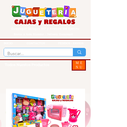
Guayaquil Quisquis 1017 y Avenida del Ejercito
Envios a todo Ecuador - Delivery Guayaquil
INICIO
CONTACTOS
PEDIDOS - ENVIOS
ME
Todos Nuestos Productos
NU