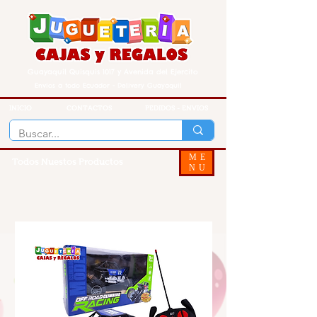
Guayaquil Quisquis 1017 y Avenida del Ejercito
Envios a todo Ecuador - Delivery Guayaquil
INICIO
CONTACTOS
PEDIDOS - ENVIOS
ME
Todos Nuestos Productos
NU