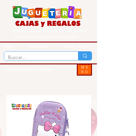
Guayaquil Quisquis 1017 y Avenida del Ejercito
Envios a todo Ecuador - Delivery Guayaquil
INICIO
CONTACTOS
PEDIDOS - ENVIOS
ME
Todos Nuestos Productos
NU