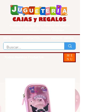
Guayaquil Quisquis 1017 y Avenida del Ejercito
Envios a todo Ecuador - Delivery Guayaquil
INICIO
CONTACTOS
PEDIDOS - ENVIOS
ME
Todos Nuestos Productos
NU