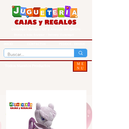
Guayaquil Quisquis 1017 y Avenida del Ejercito
Envios a todo Ecuador - Delivery Guayaquil
INICIO
CONTACTOS
PEDIDOS - ENVIOS
ME
Todos Nuestos Productos
NU