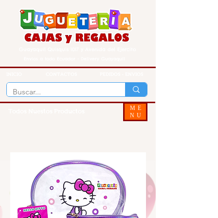
Guayaquil Quisquis 1017 y Avenida del Ejercito
Envios a todo Ecuador - Delivery Guayaquil
INICIO
CONTACTOS
PEDIDOS - ENVIOS
ME
Todos Nuestos Productos
NU