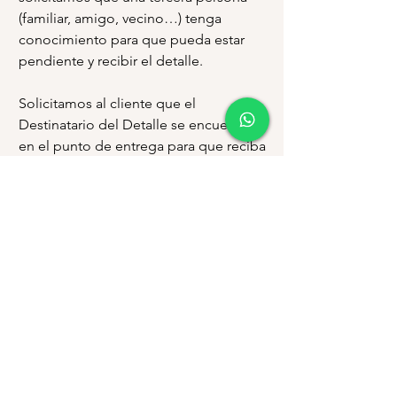
(familiar, amigo, vecino…) tenga
conocimiento para que pueda estar
pendiente y recibir el detalle.
Solicitamos al cliente que el
Destinatario del Detalle se encuentre
en el punto de entrega para que reciba
el Detalle, y evitar contratiempos.
En caso el Destinatario no se
encuentre en el punto de entrega y/o
no conteste llamadas telefónicas, el
cliente deberá cancelar valores
adicionales por costo de Envío.
En caso no se obtenga respuesta por
parte del Destinatario y no haya quien
reciba el Detalle, el delivery se regresa