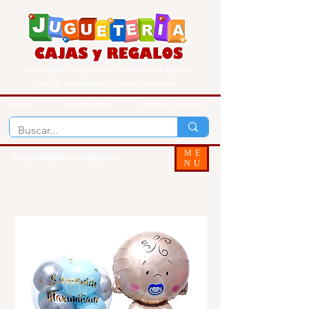
Guayaquil Quisquis 1017 y Avenida del Ejercito
Envios a todo Ecuador - Delivery Guayaquil
INICIO
CONTACTOS
PEDIDOS - ENVIOS
ME
Todos Nuestos Productos
NU