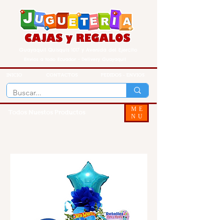
Guayaquil Quisquis 1017 y Avenida del Ejercito
Envios a todo Ecuador - Delivery Guayaquil
INICIO
CONTACTOS
PEDIDOS - ENVIOS
ME
Todos Nuestos Productos
NU