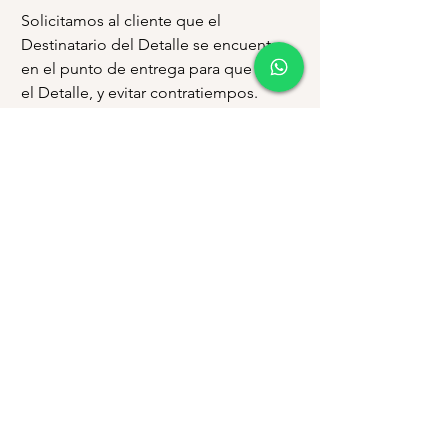
Solicitamos al cliente que el
Destinatario del Detalle se encuentre
en el punto de entrega para que reciba
el Detalle, y evitar contratiempos.
En caso el Destinatario no se
encuentre en el punto de entrega y/o
no conteste llamadas telefónicas, el
cliente deberá cancelar valores
adicionales por costo de Envío.
En caso no se obtenga respuesta por
parte del Destinatario y no haya quien
reciba el Detalle, el delivery se regresa
al local para que cliente lo pueda pasar
a retirar o solicitar nuevamente envío,
cancelando un nuevo valor de envío.