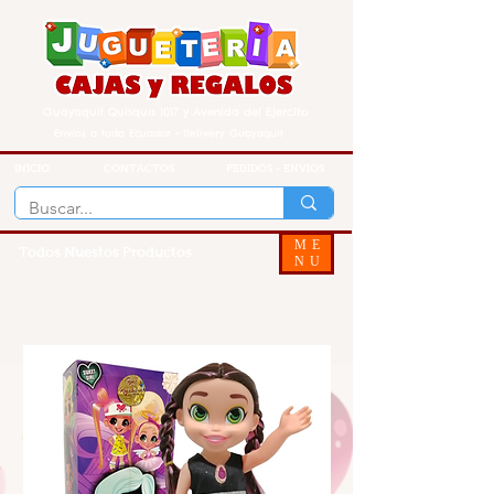
Guayaquil Quisquis 1017 y Avenida del Ejercito
Envios a todo Ecuador - Delivery Guayaquil
INICIO
CONTACTOS
PEDIDOS - ENVIOS
ME
Todos Nuestos Productos
NU