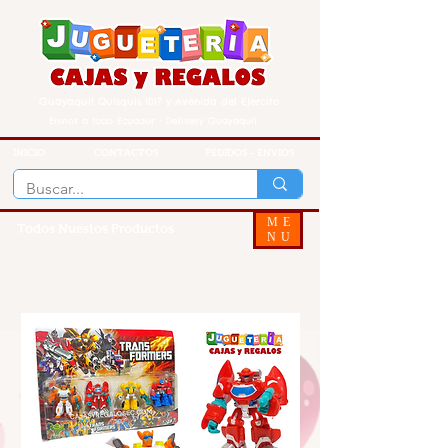
Guayaquil Quisquis 1017 y Avenida del Ejercito
Envios a todo Ecuador - Delivery Guayaquil
INICIO
CONTACTOS
PEDIDOS - ENVIOS
ME
Todos Nuestos Productos
NU