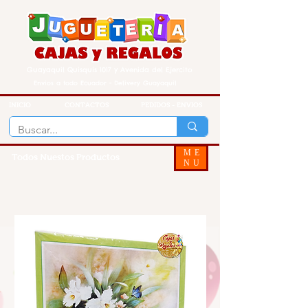
Guayaquil Quisquis 1017 y Avenida del Ejercito
Envios a todo Ecuador - Delivery Guayaquil
INICIO
CONTACTOS
PEDIDOS - ENVIOS
ME
Todos Nuestos Productos
NU