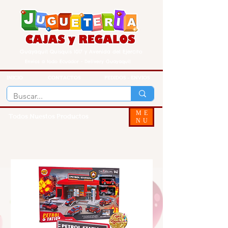
Guayaquil Quisquis 1017 y Avenida del Ejercito
Envios a todo Ecuador - Delivery Guayaquil
INICIO
CONTACTOS
PEDIDOS - ENVIOS
ME
Todos Nuestos Productos
NU