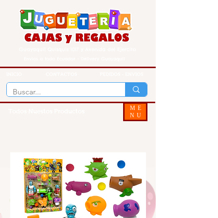
Guayaquil Quisquis 1017 y Avenida del Ejercito
Envios a todo Ecuador - Delivery Guayaquil
INICIO
CONTACTOS
PEDIDOS - ENVIOS
ME
Todos Nuestos Productos
NU