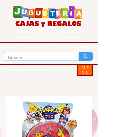
Guayaquil Quisquis 1017 y Avenida del Ejercito
Envios a todo Ecuador - Delivery Guayaquil
INICIO
CONTACTOS
PEDIDOS - ENVIOS
ME
Todos Nuestos Productos
NU