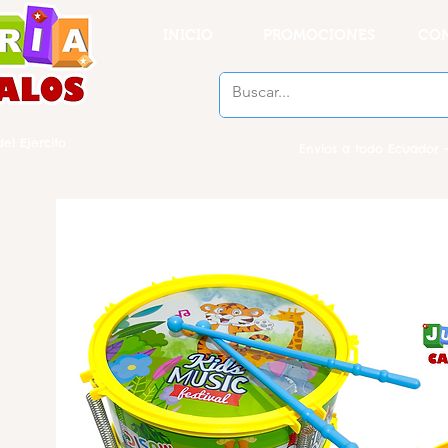
INICIO
PROMOCIONES
CO
el Ejercito
Envios a todo Ecuador -