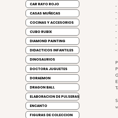
CAR RAYO ROJO
-
-
CASAS MUÑECAS
-
COCINAS Y ACCESORIOS
-
-
CUBO RUBIX
-
DIAMOND PAINTING
-
-
DIDACTICOS INFANTILES
DINOSAURIOS
P
DOCTORA JUGUETES
P
G
DORAEMON
E
DRAGON BALL
T
ELABORACION DE PULSERAS
S
ENCANTO
v
FIGURAS DE COLECCION