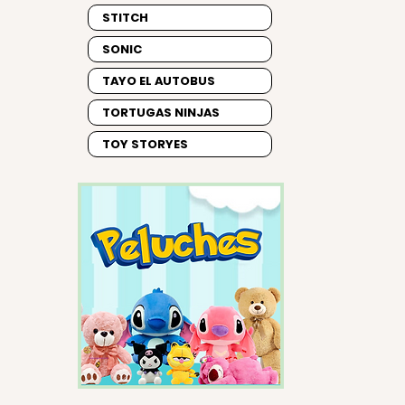
STITCH
SONIC
TAYO EL AUTOBUS
TORTUGAS NINJAS
TOY STORYES