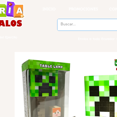
INICIO
PROMOCIONES
CO
el Ejercito
Envios a todo Ecuador -