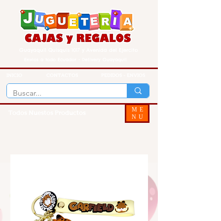
Guayaquil Quisquis 1017 y Avenida del Ejercito
Envios a todo Ecuador - Delivery Guayaquil
INICIO
CONTACTOS
PEDIDOS - ENVIOS
ME
Todos Nuestos Productos
NU