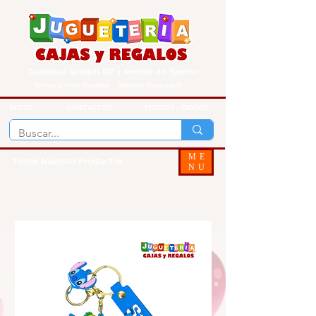
Guayaquil Quisquis 1017 y Avenida del Ejercito
Envios a todo Ecuador - Delivery Guayaquil
INICIO
CONTACTOS
PEDIDOS - ENVIOS
ME
Todos Nuestos Productos
NU