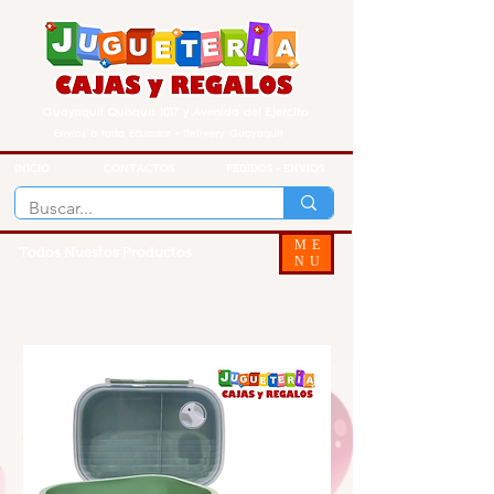
Guayaquil Quisquis 1017 y Avenida del Ejercito
Envios a todo Ecuador - Delivery Guayaquil
INICIO
CONTACTOS
PEDIDOS - ENVIOS
ME
Todos Nuestos Productos
NU