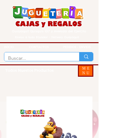
Guayaquil Quisquis 1017 y Avenida del Ejercito
Envios a todo Ecuador - Delivery Guayaquil
INICIO
CONTACTOS
PEDIDOS - ENVIOS
ME
Todos Nuestos Productos
NU