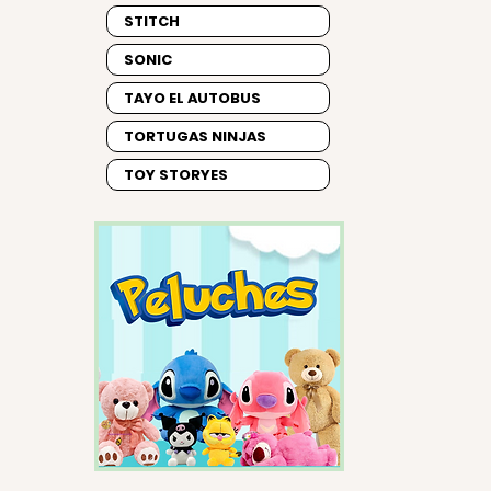
STITCH
SONIC
TAYO EL AUTOBUS
TORTUGAS NINJAS
TOY STORYES