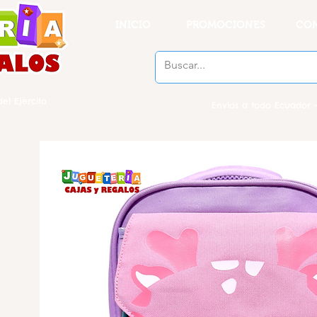
INICIO
PROMOCIONES
CO
el Ejercito
Envios a todo Ecuador -