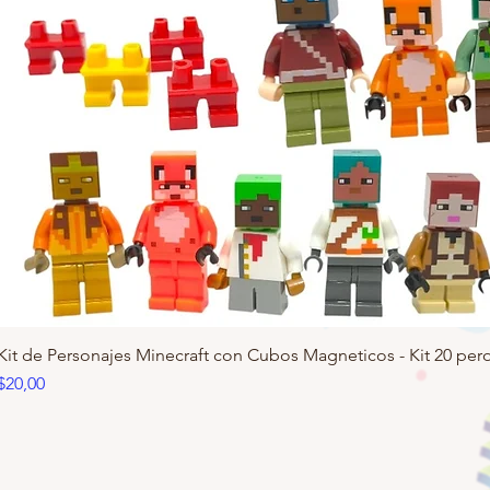
Kit de Personajes Minecraft con Cubos Magneticos - Kit 20 pero
Precio
$20,00