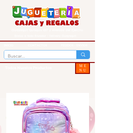
Guayaquil Quisquis 1017 y Avenida del Ejercito
Envios a todo Ecuador - Delivery Guayaquil
INICIO
CONTACTOS
PEDIDOS - ENVIOS
ME
Todos Nuestos Productos
NU