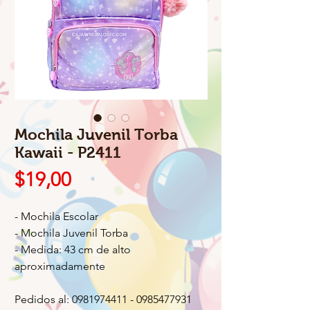
Mochila Juvenil Torba
Kawaii - P2411
Precio
$19,00
- Mochila Escolar
- Mochila Juvenil Torba
- Medida: 43 cm de alto
aproximadamente
Pedidos al: 0981974411 - 0985477931