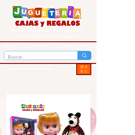
Guayaquil Quisquis 1017 y Avenida del Ejercito
Envios a todo Ecuador - Delivery Guayaquil
INICIO
CONTACTOS
PEDIDOS - ENVIOS
ME
Todos Nuestos Productos
NU