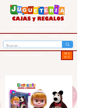
Guayaquil Quisquis 1017 y Avenida del Ejercito
Envios a todo Ecuador - Delivery Guayaquil
INICIO
CONTACTOS
PEDIDOS - ENVIOS
ME
Todos Nuestos Productos
NU