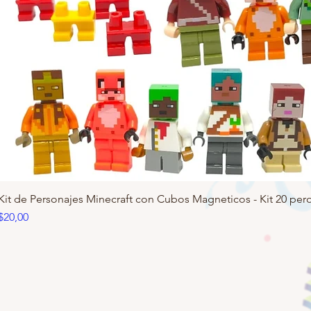
Kit de Personajes Minecraft con Cubos Magneticos - Kit 20 pero
Precio
$20,00