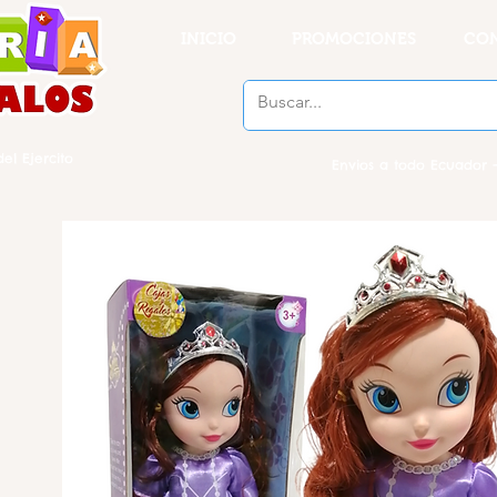
INICIO
PROMOCIONES
CO
el Ejercito
Envios a todo Ecuador -