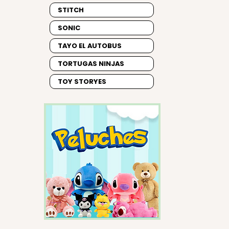
STITCH
SONIC
TAYO EL AUTOBUS
TORTUGAS NINJAS
TOY STORYES