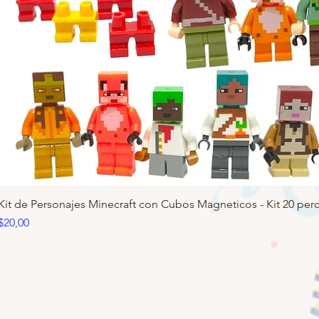
Kit de Personajes Minecraft con Cubos Magneticos - Kit 20 pero
Precio
$20,00