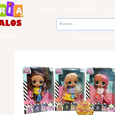
INICIO
PROMOCIONES
CO
el Ejercito
Envios a todo Ecuador -