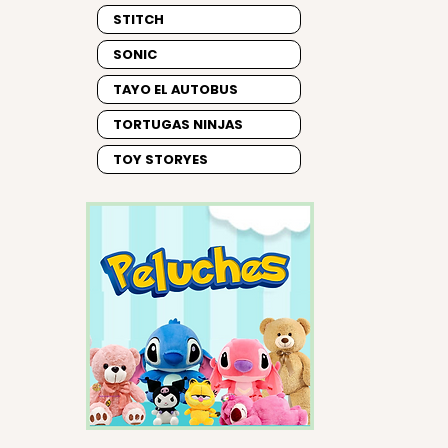
STITCH
SONIC
TAYO EL AUTOBUS
TORTUGAS NINJAS
TOY STORYES