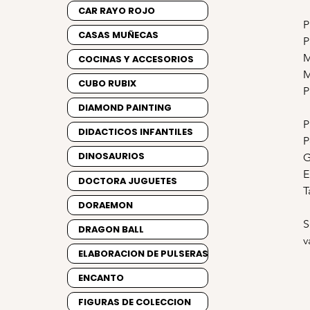
CAR RAYO ROJO
P
CASAS MUÑECAS
P
M
COCINAS Y ACCESORIOS
M
CUBO RUBIX
P
DIAMOND PAINTING
P
DIDACTICOS INFANTILES
P
DINOSAURIOS
G
E
DOCTORA JUGUETES
T
DORAEMON
S
DRAGON BALL
v
ELABORACION DE PULSERAS
ENCANTO
FIGURAS DE COLECCION