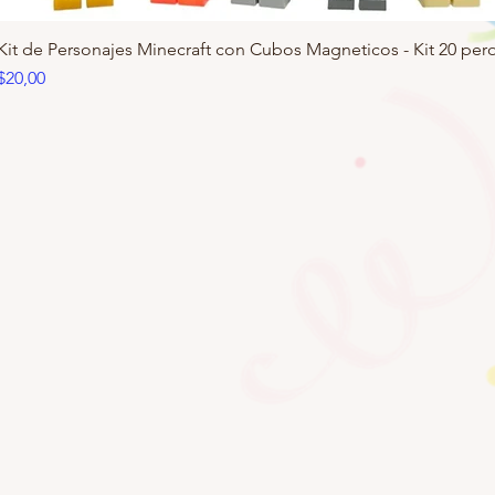
Kit de Personajes Minecraft con Cubos Magneticos - Kit 20 pero
Precio
$20,00