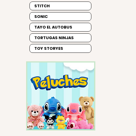
STITCH
SONIC
TAYO EL AUTOBUS
TORTUGAS NINJAS
TOY STORYES