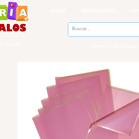
INICIO
PROMOCIONES
CO
el Ejercito
Envios a todo Ecuador -