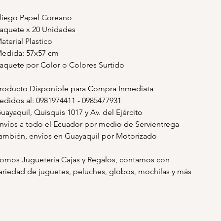
liego Papel Coreano
aquete x 20 Unidades
aterial Plastico
edida: 57x57 cm
aquete por Color o Colores Surtido
roducto Disponible para Compra Inmediata
edidos al: 0981974411 - 0985477931
uayaquil, Quisquis 1017 y Av. del Ejército
nvíos a todo el Ecuador por medio de Servientrega
ambién, envíos en Guayaquil por Motorizado
omos Juguetería Cajas y Regalos, contamos con
ariedad de juguetes, peluches, globos, mochilas y más