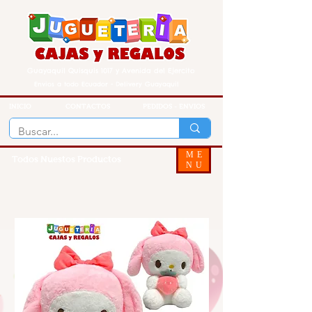
Guayaquil Quisquis 1017 y Avenida del Ejercito
Envios a todo Ecuador - Delivery Guayaquil
INICIO
CONTACTOS
PEDIDOS - ENVIOS
ME
Todos Nuestos Productos
NU