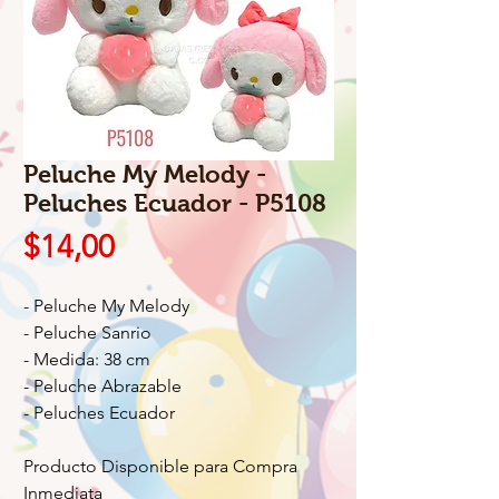
Peluche My Melody -
Peluches Ecuador - P5108
Precio
$14,00
- Peluche My Melody
- Peluche Sanrio
- Medida: 38 cm
- Peluche Abrazable
- Peluches Ecuador
Producto Disponible para Compra
Inmediata