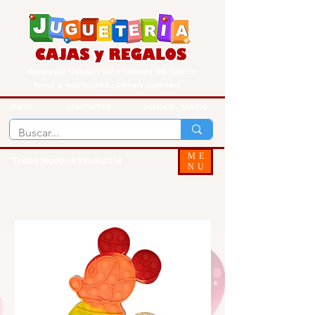
Guayaquil Quisquis 1017 y Avenida del Ejercito
Envios a todo Ecuador - Delivery Guayaquil
INICIO
CONTACTOS
PEDIDOS - ENVIOS
ME
Todos Nuestos Productos
NU