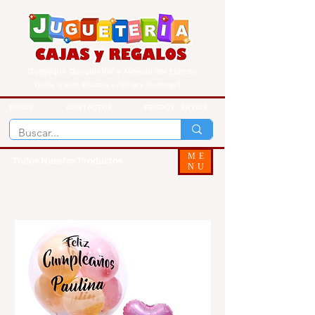
Guayaquil Quisquis 1017 y Avenida del Ejercito
Envios a todo Ecuador - Delivery Guayaquil
INICIO
CONTACTOS
PEDIDOS - ENVIOS
ME
Todos Nuestos Productos
NU