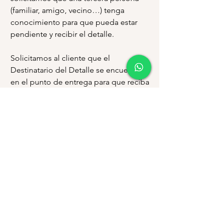
(familiar, amigo, vecino…) tenga
conocimiento para que pueda estar
pendiente y recibir el detalle.
Solicitamos al cliente que el
Destinatario del Detalle se encuentre
en el punto de entrega para que reciba
el Detalle, y evitar contratiempos.
En caso el Destinatario no se
encuentre en el punto de entrega y/o
no conteste llamadas telefónicas, el
cliente deberá cancelar valores
adicionales por costo de Envío.
En caso no se obtenga respuesta por
parte del Destinatario y no haya quien
reciba el Detalle, el delivery se regresa