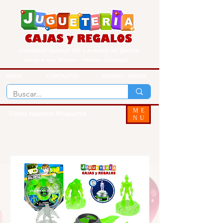
Guayaquil Quisquis 1017 y Avenida del Ejercito
Envios a todo Ecuador - Delivery Guayaquil
INICIO
CONTACTOS
PEDIDOS - ENVIOS
ME
Todos Nuestos Productos
NU