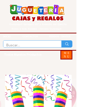
Guayaquil Quisquis 1017 y Avenida del Ejercito
Envios a todo Ecuador - Delivery Guayaquil
INICIO
CONTACTOS
PEDIDOS - ENVIOS
ME
Todos Nuestos Productos
NU