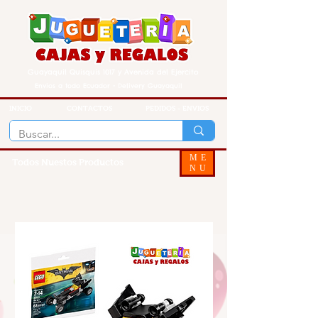
Guayaquil Quisquis 1017 y Avenida del Ejercito
Envios a todo Ecuador - Delivery Guayaquil
INICIO
CONTACTOS
PEDIDOS - ENVIOS
ME
Todos Nuestos Productos
NU