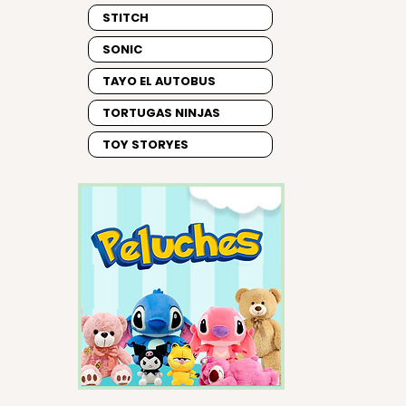
STITCH
SONIC
TAYO EL AUTOBUS
TORTUGAS NINJAS
TOY STORYES