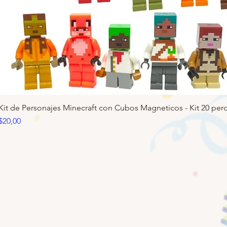
Kit de Personajes Minecraft con Cubos Magneticos - Kit 20 pero
Precio
$20,00