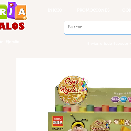
INICIO
PROMOCIONES
CO
el Ejercito
Envios a todo Ecuador -