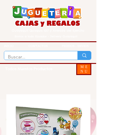
Guayaquil Quisquis 1017 y Avenida del Ejercito
Envios a todo Ecuador - Delivery Guayaquil
INICIO
CONTACTOS
PEDIDOS - ENVIOS
ME
Todos Nuestos Productos
NU