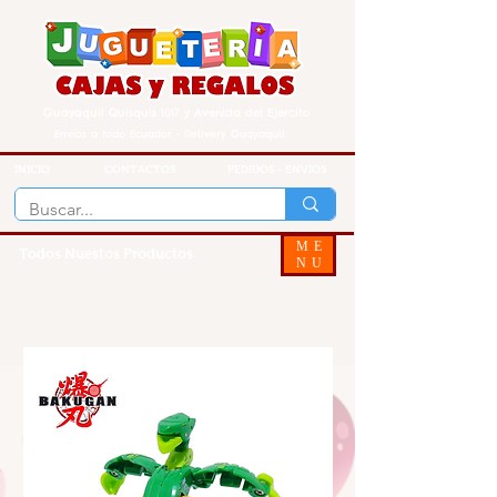
Guayaquil Quisquis 1017 y Avenida del Ejercito
Envios a todo Ecuador - Delivery Guayaquil
INICIO
CONTACTOS
PEDIDOS - ENVIOS
ME
Todos Nuestos Productos
NU