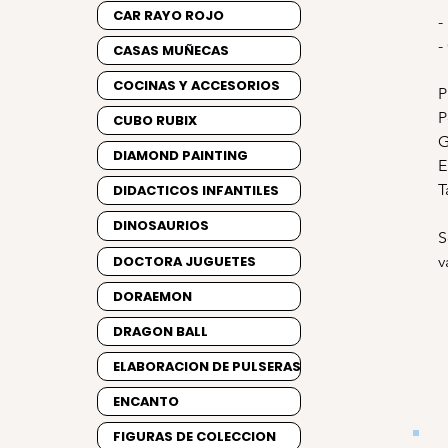
CAR RAYO ROJO
-
-
CASAS MUÑECAS
COCINAS Y ACCESORIOS
P
P
CUBO RUBIX
G
DIAMOND PAINTING
E
T
DIDACTICOS INFANTILES
DINOSAURIOS
S
DOCTORA JUGUETES
v
DORAEMON
DRAGON BALL
ELABORACION DE PULSERAS
ENCANTO
FIGURAS DE COLECCION