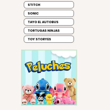
STITCH
SONIC
TAYO EL AUTOBUS
TORTUGAS NINJAS
TOY STORYES