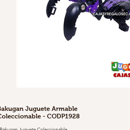
Bakugan Juguete Armable
Coleccionable - CODP1928
 Bakugan Juguete Coleccionable