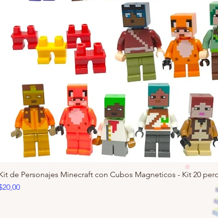
Kit de Personajes Minecraft con Cubos Magneticos - Kit 20 pero
Precio
$20,00