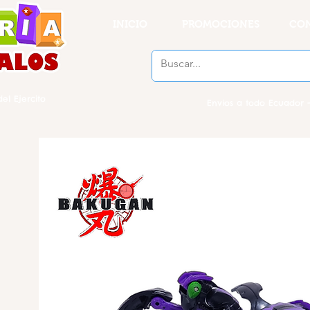
INICIO
PROMOCIONES
CO
el Ejercito
Envios a todo Ecuador -