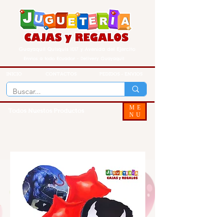
Guayaquil Quisquis 1017 y Avenida del Ejercito
Envios a todo Ecuador - Delivery Guayaquil
INICIO
CONTACTOS
PEDIDOS - ENVIOS
ME
Todos Nuestos Productos
NU