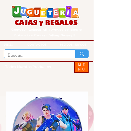
Guayaquil Quisquis 1017 y Avenida del Ejercito
Envios a todo Ecuador - Delivery Guayaquil
INICIO
CONTACTOS
PEDIDOS - ENVIOS
ME
Todos Nuestos Productos
NU