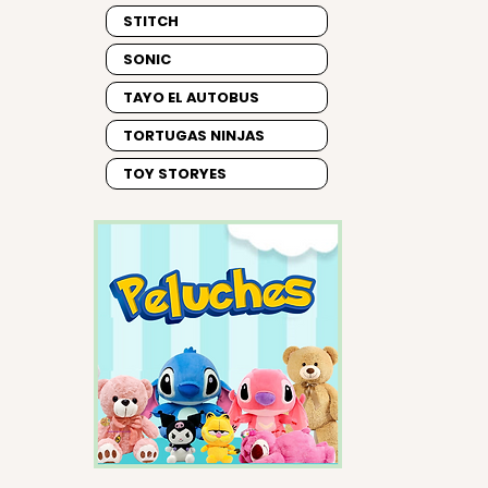
STITCH
SONIC
TAYO EL AUTOBUS
TORTUGAS NINJAS
TOY STORYES