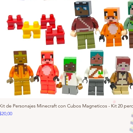
Kit de Personajes Minecraft con Cubos Magneticos - Kit 20 pero
Precio
$20,00