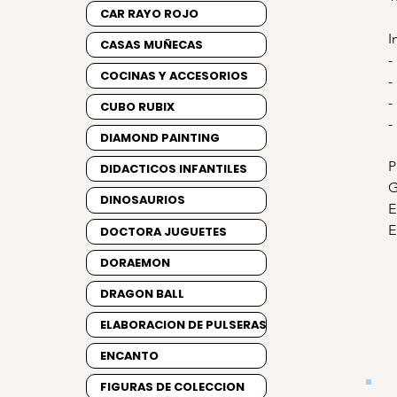
CAR RAYO ROJO
I
CASAS MUÑECAS
-
COCINAS Y ACCESORIOS
-
-
CUBO RUBIX
-
DIAMOND PAINTING
P
DIDACTICOS INFANTILES
G
DINOSAURIOS
E
E
DOCTORA JUGUETES
DORAEMON
DRAGON BALL
ELABORACION DE PULSERAS
ENCANTO
FIGURAS DE COLECCION