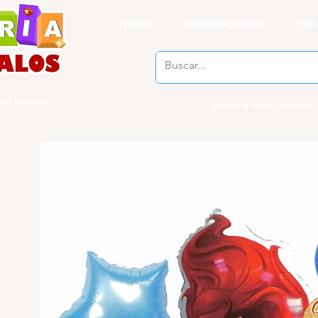
INICIO
PROMOCIONES
CO
el Ejercito
Envios a todo Ecuador -