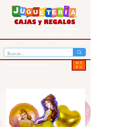
Guayaquil Quisquis 1017 y Avenida del Ejercito
Envios a todo Ecuador - Delivery Guayaquil
INICIO
CONTACTOS
PEDIDOS - ENVIOS
ME
Todos Nuestos Productos
NU