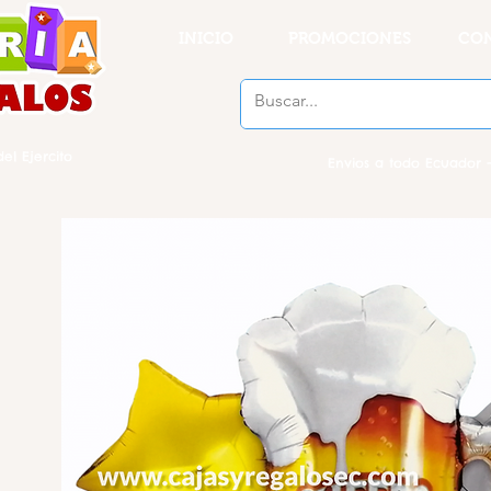
INICIO
PROMOCIONES
CO
el Ejercito
Envios a todo Ecuador -