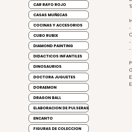
CAR RAYO ROJO
T
CASAS MUÑECAS
I
COCINAS Y ACCESORIOS
-
C
CUBO RUBIX
-
DIAMOND PAINTING
-
DIDACTICOS INFANTILES
P
DINOSAURIOS
G
DOCTORA JUGUETES
E
E
DORAEMON
DRAGON BALL
ELABORACION DE PULSERAS
ENCANTO
FIGURAS DE COLECCION