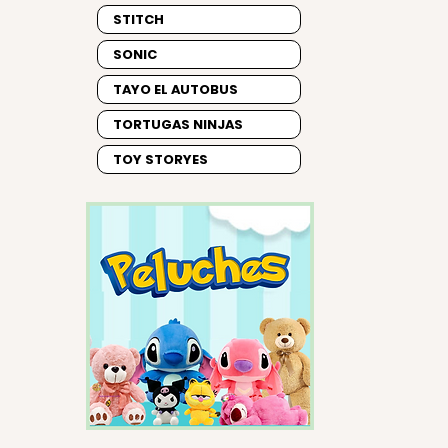
STITCH
SONIC
TAYO EL AUTOBUS
TORTUGAS NINJAS
TOY STORYES