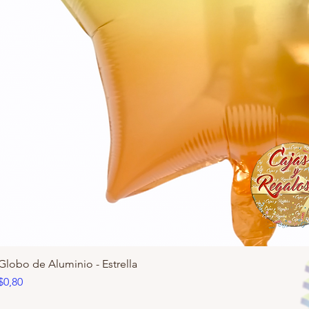
Globo de Aluminio - Estrella
Precio
$0,80