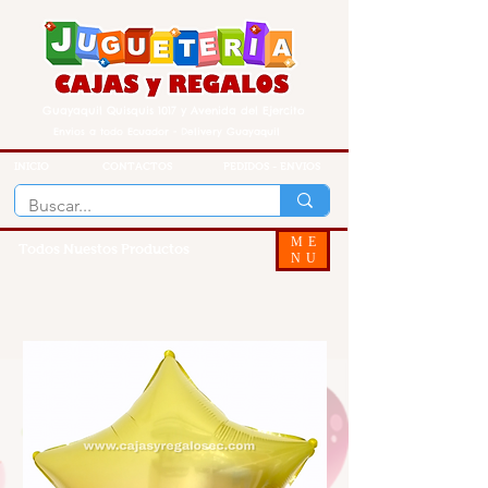
Guayaquil Quisquis 1017 y Avenida del Ejercito
Envios a todo Ecuador - Delivery Guayaquil
INICIO
CONTACTOS
PEDIDOS - ENVIOS
ME
Todos Nuestos Productos
NU