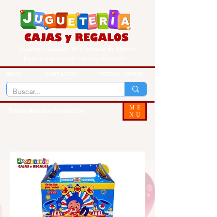
Guayaquil Quisquis 1017 y Avenida del Ejercito
Envios a todo Ecuador - Delivery Guayaquil
INICIO
CONTACTOS
PEDIDOS - ENVIOS
ME
Todos Nuestos Productos
NU