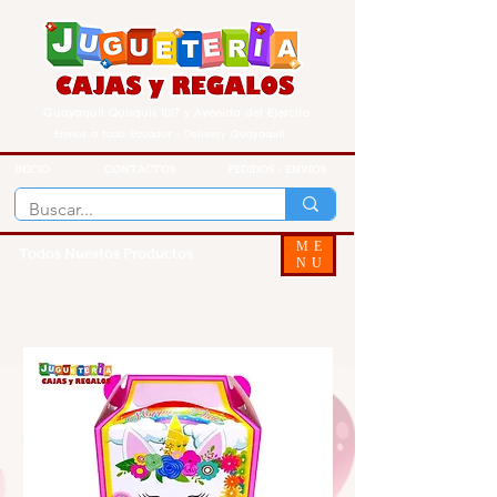
Guayaquil Quisquis 1017 y Avenida del Ejercito
Envios a todo Ecuador - Delivery Guayaquil
INICIO
CONTACTOS
PEDIDOS - ENVIOS
ME
Todos Nuestos Productos
NU