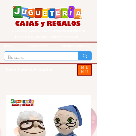
Guayaquil Quisquis 1017 y Avenida del Ejercito
Envios a todo Ecuador - Delivery Guayaquil
INICIO
CONTACTOS
PEDIDOS - ENVIOS
ME
Todos Nuestos Productos
NU