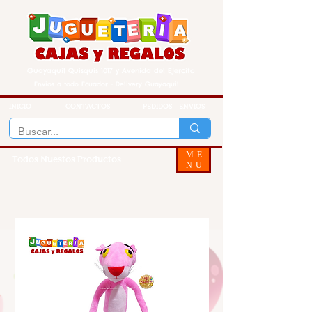
Guayaquil Quisquis 1017 y Avenida del Ejercito
Envios a todo Ecuador - Delivery Guayaquil
INICIO
CONTACTOS
PEDIDOS - ENVIOS
ME
Todos Nuestos Productos
NU