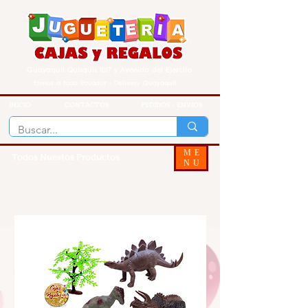
Guayaquil Quisquis 1017 y Avenida del Ejercito
Envios a todo Ecuador - Delivery Guayaquil
INICIO
CONTACTOS
PEDIDOS - ENVIOS
ME
Todos Nuestos Productos
NU